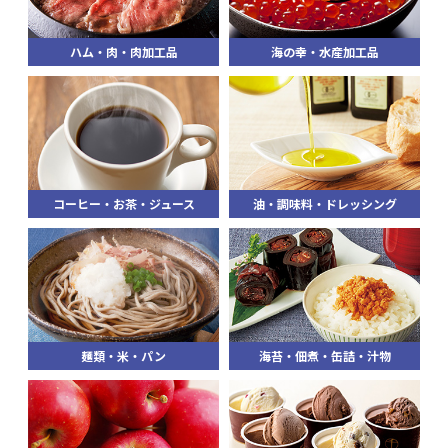
ハム・肉・肉加工品
海の幸・水産加工品
コーヒー・お茶・ジュース
油・調味料・ドレッシング
麺類・米・パン
海苔・佃煮・缶詰・汁物