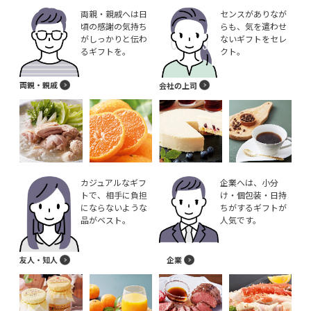
両親・親戚へは日
センスがありなが
頃の感謝の気持ち
らも、気を遣わせ
がしっかりと伝わ
ないギフトをセレ
るギフトを。
クト。
両親・親戚
会社の上司
カジュアルなギフ
企業へは、小分
トで、相手に負担
け・個包装・日持
にならないような
ちがするギフトが
品がベスト。
人気です。
友人・知人
企業