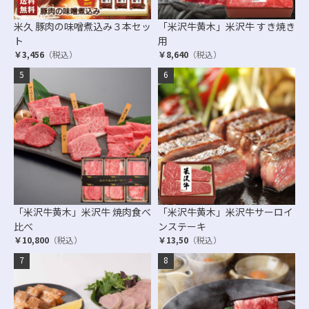
米久 豚肉の味噌煮込み３本セッ
「米沢牛黄木」米沢牛 すき焼き
ト
用
￥3,456
（税込）
￥8,640
（税込）
「米沢牛黄木」米沢牛 焼肉食べ
「米沢牛黄木」米沢牛サーロイ
比べ
ンステーキ
￥10,800
（税込）
￥13,50
（税込）