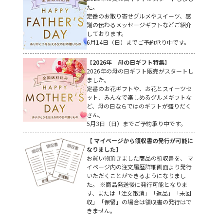
た。
定番のお取り寄せグルメやスイーツ、感
謝の伝わるメッセージギフトなどご紹介
しております。
6月14日（日）までご予約承り中です。
【2026年 母の日ギフト特集】
2026年の母の日ギフト販売がスタートし
ました。
定番のお花ギフトや、お花とスイーツセ
ット、みんなで楽しめるグルメギフトな
ど、母の日ならではのギフトが盛りだく
さん。
5月3日（日）までご予約承り中です。
【 マイページから領収書の発行が可能に
なりました】
お買い物頂きました商品の領収書を、 マ
イページ内の注文履歴詳細画面より発行
いただくことができるようになりまし
た。 ※商品発送後に発行可能となりま
す、または「注文取消」「返品」「未回
収」「保留」の場合は領収書の発行はで
きません。