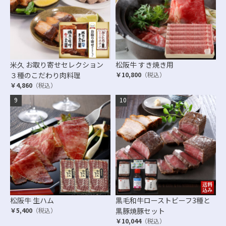
米久 お取り寄せセレクション
松阪牛 すき焼き用
３種のこだわり肉料理
￥10,800
（税込）
￥4,860
（税込）
松阪牛 生ハム
黒毛和牛ローストビーフ3種と
￥5,400
（税込）
黒豚焼豚セット
￥10,044
（税込）