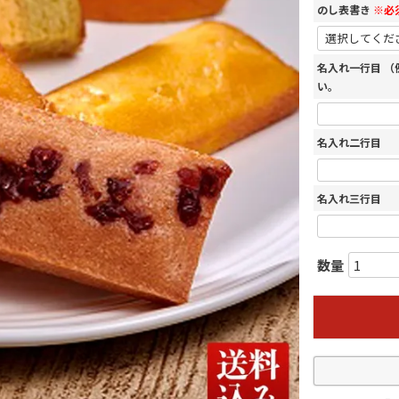
のし表書き
※必
名入れ一行目 
い。
名入れ二行目
名入れ三行目