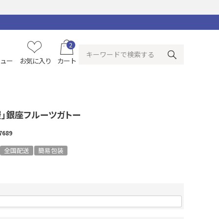
2
ニュー
お気に入り
カート
屋」銀座フルーツガトー
7689
全国配送
簡易包装