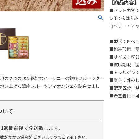
【商品内容】
■セット内容：
レモン&はちみ
ロベリー・アッ
■型番：PGS-1
■包装形態：
■サイズ：縦2
■賞味期限：製
■アレルゲン：
生地の２つの味が絶妙なハーモニーの銀座フルーツクー
■熨斗：外の
で焼き上げた銀座フルーツフィナンシェを詰合せまし
■配達区分：
■希望着日：
ついて
り
1週間前後
で発送致します。
数がかかる場合が ございますのでご了承下さい。