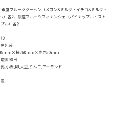
 銀座フルーツクーヘン（メロン&ミルク・イチゴ&ミルク・
つ）各2、銀座フルーツフィナンシェ（パイナップル・スト
プル）各2
73
簡易包装
95mm×横260mm×高さ50mm
造後90日
乳,小麦,卵,大豆,りんご,アーモンド
し
常温
可