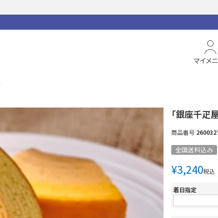
マイメ
ー
「銀座千疋
商品番号
260032
全国送料込み
¥
3,240
税込
着日指定