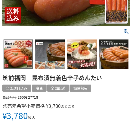
筑前福岡 昆布漬無着色辛子めんたい
全国送料込み
冷凍
全国配送
簡易包装
商品番号
2600327718
発売元希望小売価格
¥
3,780
のところ
¥
3,780
税込