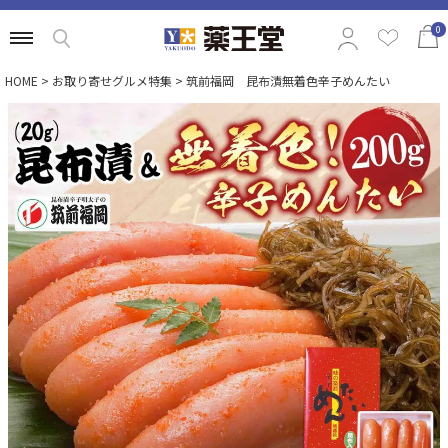
0
HOME
お取り寄せグルメ特集
筑前福岡 昆布漬無着色辛子めんたい
特集から選ぶ
商品の価格から選ぶ
定番ギフトから選ぶ
相手別のおすすめギフトから選ぶ