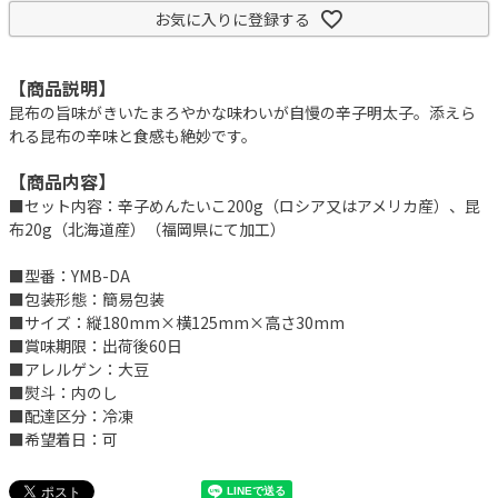
お気に入りに登録する
【商品説明】
昆布の旨味がきいたまろやかな味わいが自慢の辛子明太子。添えら
れる昆布の辛味と食感も絶妙です。
【商品内容】
■セット内容：辛子めんたいこ200g（ロシア又はアメリカ産）、昆
布20g（北海道産）（福岡県にて加工）
■型番：YMB-DA
■包装形態：簡易包装
■サイズ：縦180mm×横125mm×高さ30mm
■賞味期限：出荷後60日
■アレルゲン：大豆
■熨斗：内のし
■配達区分：冷凍
■希望着日：可