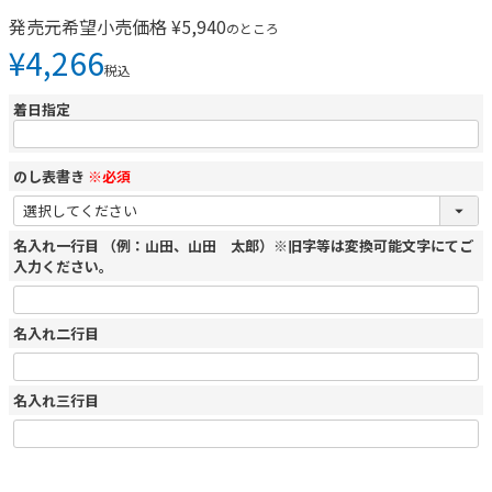
発売元希望小売価格
¥
5,940
のところ
¥
4,266
税込
着日指定
のし表書き
※必須
名入れ一行目 （例：山田、山田 太郎）※旧字等は変換可能文字にてご
入力ください。
名入れ二行目
名入れ三行目