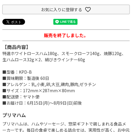
お気に入りに登録する
販売を終了しました。
【商品内容】
特選ホワイトロースハム180g、スモークローフ140g、焼豚120g、
生ハムロース32g×2、絹びきウインナー60g
■型番：KPD-B
■賞味期限：製造後 60日
■アレルゲン：乳,小麦,卵,大豆,鶏肉,豚肉,ゼラチン
■サイズ：172mm×287mm×80mm
■配送便：ヤマト便
■お届け日：6月15日(月)～8月9日(日)前後
プリマハム
プリマハムは、ハムやソーセージ、惣菜ギフトで親しまれる食品メ
ーカーです。毎日の食卓で楽しめる詰合せは、実用性が高く、お中元