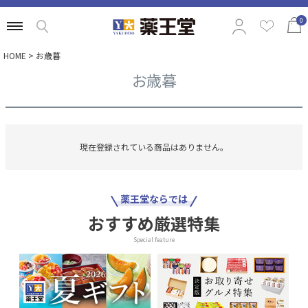
0
HOME
お歳暮
お歳暮
特集から選ぶ
商品の価格から選ぶ
定番ギフトから選ぶ
現在登録されている商品はありません。
相手別のおすすめギフトから選ぶ
薬王堂ならでは
おすすめ厳選特集
Special feature