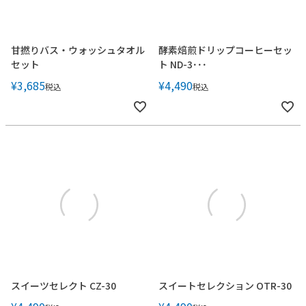
甘撚りバス・ウォッシュタオル
酵素焙煎ドリップコーヒーセッ
セット
ト ND-3･･･
¥
3,685
¥
4,490
税込
税込
スイーツセレクト CZ-30
スイートセレクション OTR-30