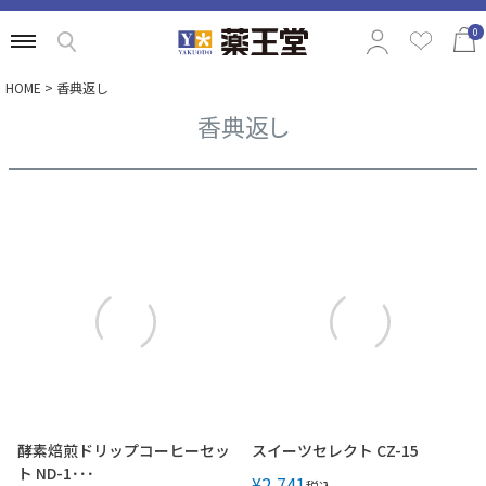
0
HOME
香典返し
香典返し
特集から選ぶ
商品の価格から選ぶ
定番ギフトから選ぶ
相手別のおすすめギフトから選ぶ
酵素焙煎ドリップコーヒーセッ
スイーツセレクト CZ-15
ト ND-1･･･
¥
2,741
税込