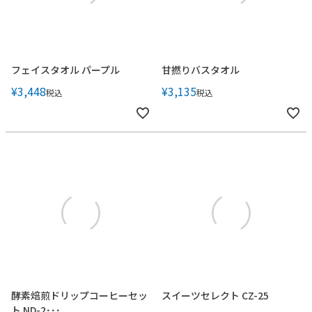
フェイスタオル パープル
甘撚りバスタオル
¥
3,448
¥
3,135
税込
税込
酵素焙煎ドリップコーヒーセッ
スイーツセレクト CZ-25
ト ND-2･･･