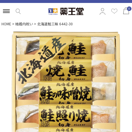
0
HOME
結婚内祝い
北海道鮭三昧 6442-30
特集から選ぶ
商品の価格から選ぶ
定番ギフトから選ぶ
相手別のおすすめギフトから選ぶ