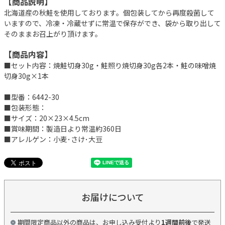
【商品説明】
北海道産の秋鮭を使用しております。個包装してから再度殺菌して
いますので、冷凍・冷蔵せずに常温で保存ができ、袋から取り出して
そのままお召上がり頂けます。
【商品内容】
■セット内容：焼鮭切身30g・鮭照り焼切身30g各2本・鮭の味噌焼
切身30g×1本
■型番：6442-30
■包装形態：
■サイズ：20×23×4.5cm
■賞味期間：製造日より常温約360日
■アレルゲン：小麦･さけ･大豆
お届けについて
期間限定商品以外の商品は、お申し込み受付より
1週間前後
で発送