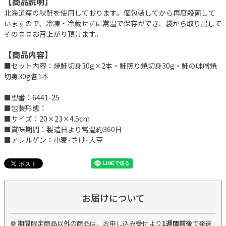
【商品説明】
北海道産の秋鮭を使用しております。個包装してから再度殺菌して
いますので、冷凍・冷蔵せずに常温で保存ができ、袋から取り出して
そのままお召上がり頂けます。
【商品内容】
■セット内容：焼鮭切身30g×2本・鮭照り焼切身30g・鮭の味噌焼
切身30g各1本
■型番：6441-25
■包装形態：
■サイズ：20×23×4.5cm
■賞味期間：製造日より常温約360日
■アレルゲン：小麦･さけ･大豆
お届けについて
期間限定商品以外の商品は、お申し込み受付より
1週間前後
で発送