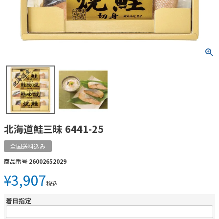
北海道鮭三昧 6441-25
全国送料込み
商品番号
26002652029
¥
3,907
税込
着日指定